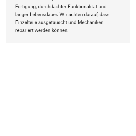
Fertigung, durchdachter Funktionalität und
langer Lebensdauer. Wir achten darauf, dass
Einzelteile ausgetauscht und Mechaniken
Nach oben
repariert werden können.
Bewusst
Nachhaltigkeit steht im Fokus unserer
Produktauswahl. Wir setzen auf natürliche
Inhaltsstoffe und Materialien, die gepflegt werden
können, sowie auf eine ressourcenschonende
und sozialverträgliche Produktion.