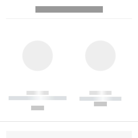
---------- --------------
------------
------------
----------- ----------- --------
----------- -----------
---
--,-- €
--,-- €