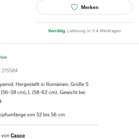
Merken
Vorrätig
,
Lieferung in 3-4 Werktagen
tion
r
215584
lyamid. Hergestellt in Rumänien. Größe S
 (56–58 cm), L (58–62 cm). Gewicht bei
g.
Kopfumfänge von 52 bis 56 cm
l von
Casco