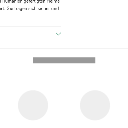
in Rumänien gefertigten Helme
rt: Sie tragen sich sicher und
---------- --------------