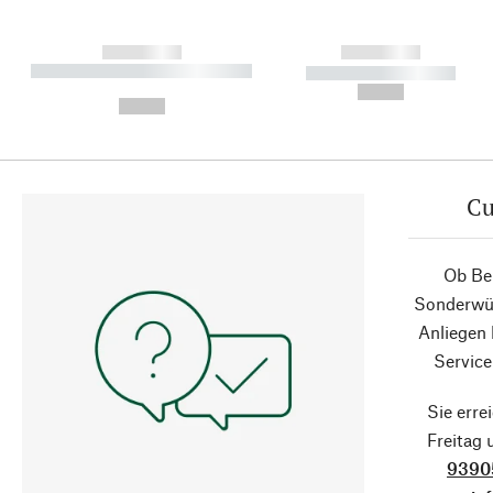
------------
------------
----------- ----------- ----------
----------- -----------
-
--,-- €
--,-- €
Cu
Ob Ber
Sonderwün
Anliegen
Service
Sie erre
Freitag
9390