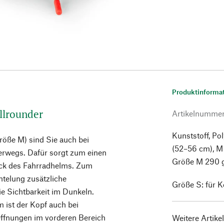
Produktinforma
Allrounder
Artikelnumme
Kunststoff, Po
öße M) sind Sie auch bei
(52–56 cm), M
terwegs. Dafür sorgt zum einen
Größe M 290 
ck des Fahrradhelms. Zum
telung zusätzliche
Größe S: für 
ie Sichtbarkeit im Dunkeln.
 ist der Kopf auch bei
Öffnungen im vorderen Bereich
Weitere Artike