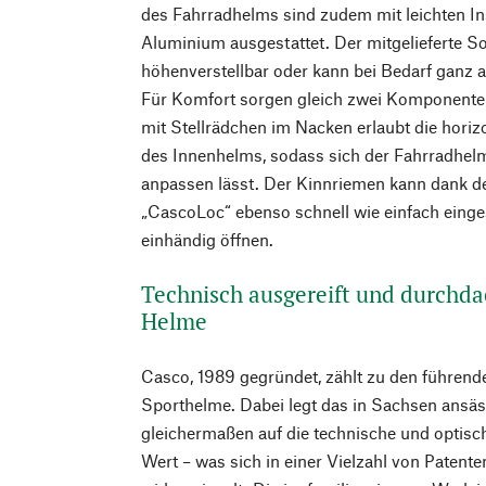
des Fahrradhelms sind zudem mit leichten In
Aluminium ausgestattet. Der mitgelieferte So
höhenverstellbar oder kann bei Bedarf gan
Für Komfort sorgen gleich zwei Komponente
mit Stellrädchen im Nacken erlaubt die horizo
des Innenhelms, sodass sich der Fahrradhelm
anpassen lässt. Der Kinnriemen kann dank 
„CascoLoc“ ebenso schnell wie einfach einges
einhändig öffnen.
Technisch ausgereift und durchdac
Helme
Casco, 1989 gegründet, zählt zu den führende
Sporthelme. Dabei legt das in Sachsen ansä
gleichermaßen auf die technische und optis
Wert – was sich in einer Vielzahl von Paten