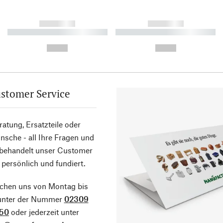
------------
------------
----------- ----------- ----------
----------- ----------- ----------
-
-
--,-- €
--,-- €
stomer Service
atung, Ersatzteile oder
sche - all Ihre Fragen und
 behandelt unser Customer
 persönlich und fundiert.
ichen uns von Montag bis
 unter der Nummer
02309
50
oder jederzeit unter