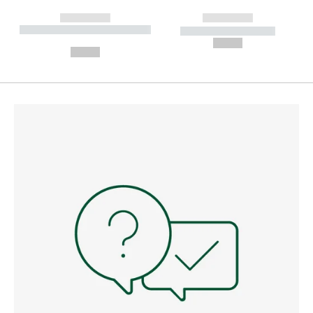
------------
------------
----------- ----------- --------
----------- -----------
---
--,-- €
--,-- €