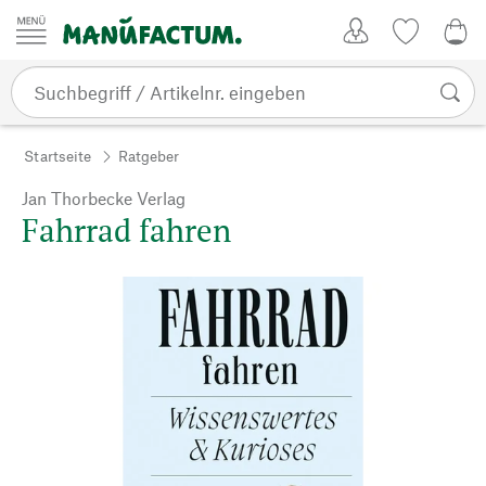
Zum Inhalt springen
Kundenkonto
Merkliste
CHF
Startseite
Ratgeber
Jan Thorbecke Verlag
Fahrrad fahren