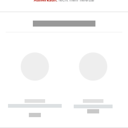
---------- --------------
------------
------------
----------- ----------- --------
----------- -----------
---
--,-- €
--,-- €