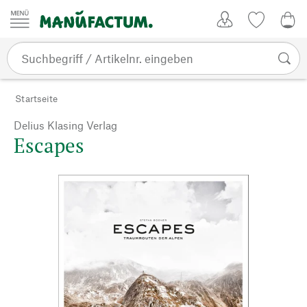
Zum Inhalt springen
Kundenkonto
Merkliste
CHF
Startseite
Delius Klasing Verlag
Escapes