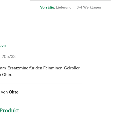
Vorrätig
,
Lieferung in 3-4 Werktagen
tion
r
205733
mm-Ersatzmine für den Feinminen-Gelroller
 Ohto.
l von
Ohto
 Produkt