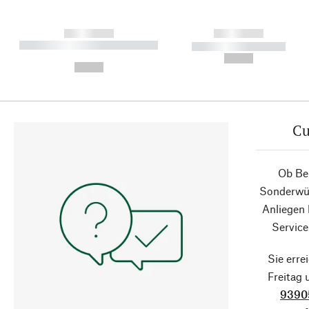
------------
------------
----------- ----------- ----------
----------- -----------
-
--,-- €
--,-- €
Cu
Ob Ber
Sonderwün
Anliegen
Service
Sie erre
Freitag
9390