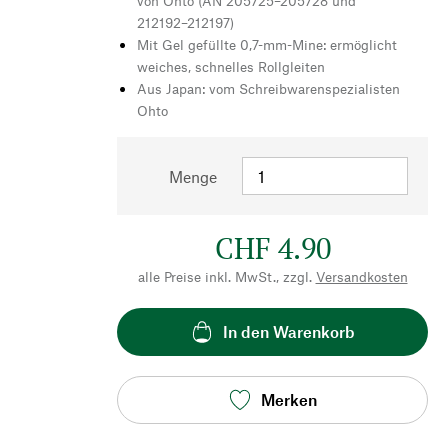
von Ohto (AN 205725–205728 und
212192–212197)
Mit Gel gefüllte 0,7-mm-Mine: ermöglicht
weiches, schnelles Rollgleiten
Aus Japan: vom Schreibwarenspezialisten
Ohto
Menge
CHF 4.90
alle Preise inkl. MwSt., zzgl.
Versandkosten
In den Warenkorb
Merken