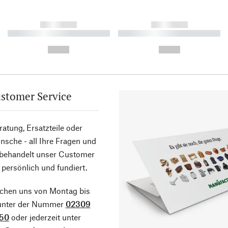
------------
------------
----------- ----------- ----------
----------- ----------- ----------
-
-
--,-- €
--,-- €
stomer Service
atung, Ersatzteile oder
sche - all Ihre Fragen und
 behandelt unser Customer
 persönlich und fundiert.
ichen uns von Montag bis
 unter der Nummer
02309
50
oder jederzeit unter