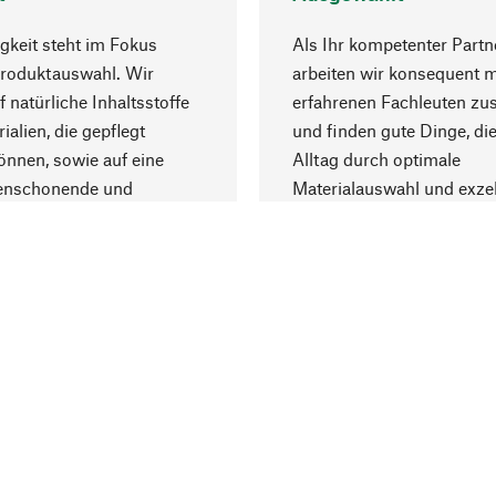
gkeit steht im Fokus
Als Ihr kompetenter Partn
Produktauswahl. Wir
arbeiten wir konsequent m
f natürliche Inhaltsstoffe
erfahrenen Fachleuten z
ialien, die gepflegt
und finden gute Dinge, die
nnen, sowie auf eine
Alltag durch optimale
enschonende und
Materialauswahl und exzel
trägliche Produktion.
Fertigung bereichern.
Lieferung & Zah