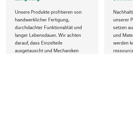
Unsere Produkte profitieren von
Nachhalti
handwerklicher Fertigung,
unserer 
durchdachter Funktionalität und
setzen au
langer Lebensdauer. Wir achten
und Mater
darauf, dass Einzelteile
werden kö
ausgetauscht und Mechaniken
ressourc
repariert werden können.
sozialver
Ihr Land
Schweiz (Deutsch)
Kontakt
Service