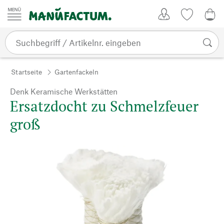
Zum Inhalt springen
Kundenkonto
Merkliste
CHF
Startseite
Gartenfackeln
Denk Keramische Werkstätten
Ersatzdocht zu Schmelzfeuer
groß