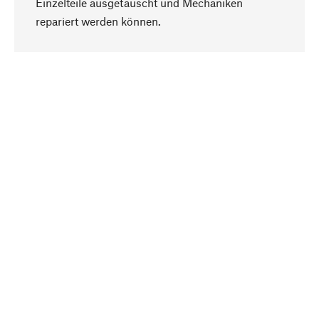
Einzelteile ausgetauscht und Mechaniken
Nach oben
repariert werden können.
Bewusst
Nachhaltigkeit steht im Fokus unserer
Produktauswahl. Wir setzen auf natürliche
Inhaltsstoffe und Materialien, die gepflegt werden
können, sowie auf eine ressourcenschonende
und sozialverträgliche Produktion.
Ausgewählt
Als Ihr kompetenter Partner arbeiten wir