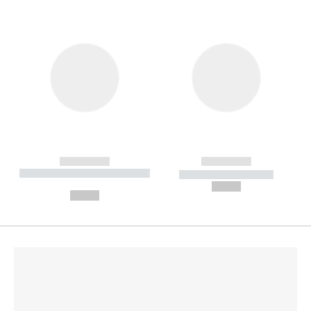
------------
------------
----------- ----------- --------
----------- -----------
---
--,-- €
--,-- €