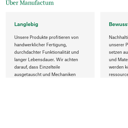
Über Manufactum
Langlebig
Bewuss
Unsere Produkte profitieren von
Nachhalti
handwerklicher Fertigung,
unserer 
durchdachter Funktionalität und
setzen au
langer Lebensdauer. Wir achten
und Mater
darauf, dass Einzelteile
werden kö
ausgetauscht und Mechaniken
ressourc
repariert werden können.
sozialver
Ihr Land