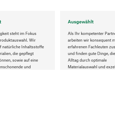
t
Ausgewählt
gkeit steht im Fokus
Als Ihr kompetenter Partn
Produktauswahl. Wir
arbeiten wir konsequent m
f natürliche Inhaltsstoffe
erfahrenen Fachleuten z
ialien, die gepflegt
und finden gute Dinge, die
nnen, sowie auf eine
Alltag durch optimale
enschonende und
Materialauswahl und exzel
trägliche Produktion.
Fertigung bereichern.