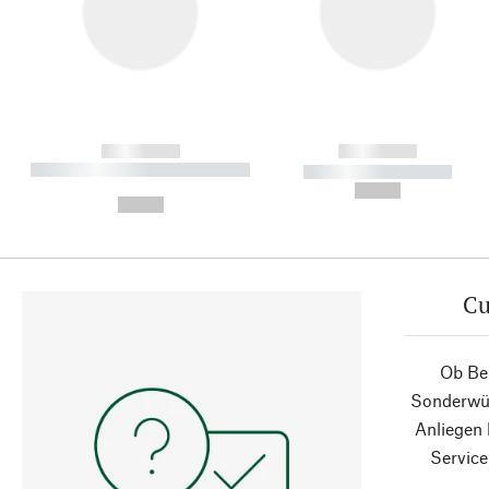
------------
------------
----------- ----------- ----------
----------- -----------
-
--,-- €
--,-- €
Cu
Ob Ber
Sonderwün
Anliegen
Service