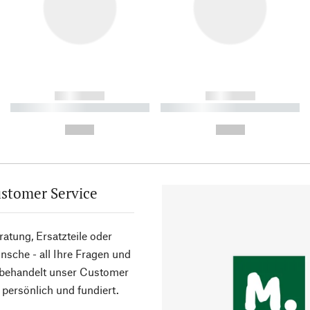
------------
------------
----------- ----------- ----------
----------- ----------- ----------
-
-
--,-- €
--,-- €
stomer Service
atung, Ersatzteile oder
sche - all Ihre Fragen und
 behandelt unser Customer
 persönlich und fundiert.