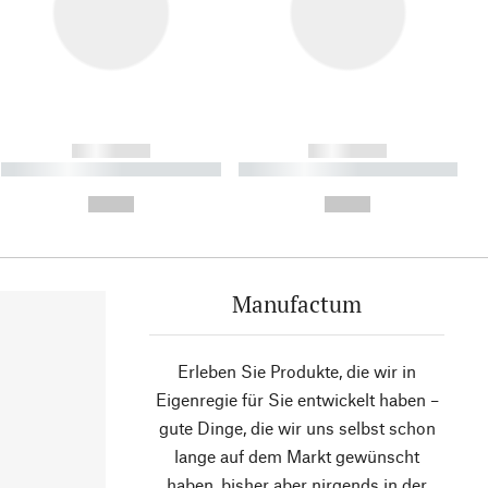
------------
------------
----------- ----------- ----------
----------- ----------- ----------
- -----------
-
--,-- €
--,-- €
Manufactum
Erleben Sie Produkte, die wir in
Eigenregie für Sie entwickelt haben –
gute Dinge, die wir uns selbst schon
lange auf dem Markt gewünscht
haben, bisher aber nirgends in der