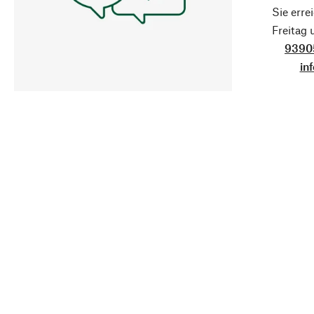
Sie erre
Freitag
9390
in