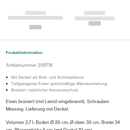
------------
------------
----------- ----------- --------
----------- -----------
---
--,-- €
--,-- €
Produktinformation
Artikelnummer
208718
Mit Deckel: als Brat- und Schmorpfanne
Tiefgezogenes Eisen: gleichmäßige Wärmeverteilung
Brüniert: natürlicher Korrosionschutz
Eisen brüniert (mit Leinöl eingebrannt). Schrauben
Messing. Lieferung mit Deckel.
Volumen 2,7 l. Boden Ø 26 cm, Ø oben 30 cm. Breite 34
cm. Pfannenhöhe 5 cm (mit Deckel 10 cm).