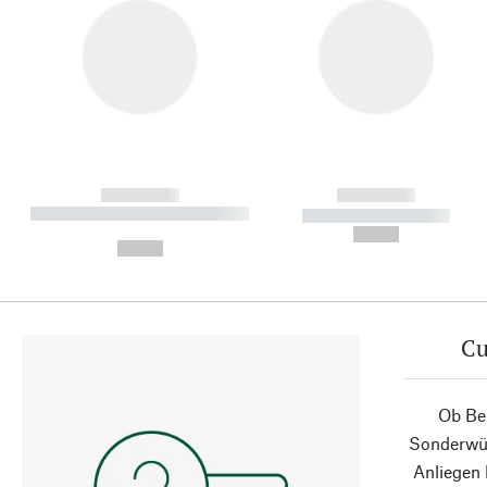
------------
------------
----------- ----------- ----------
----------- -----------
-
--,-- €
--,-- €
Cu
Ob Ber
Sonderwün
Anliegen