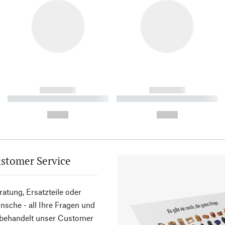
------------
------------
----------- ----------- ----------
----------- ----------- ----------
-
-
--,-- €
--,-- €
stomer Service
atung, Ersatzteile oder
sche - all Ihre Fragen und
 behandelt unser Customer