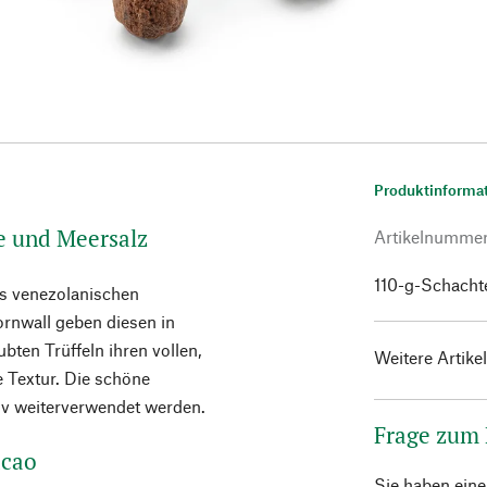
Produktinforma
e und Meersalz
Artikelnumme
110-g-Schacht
s venezolanischen
rnwall geben diesen in
ten Trüffeln ihren vollen,
Weitere Artike
 Textur. Die schöne
v weiterverwendet werden.
Frage zum
acao
Sie haben ein