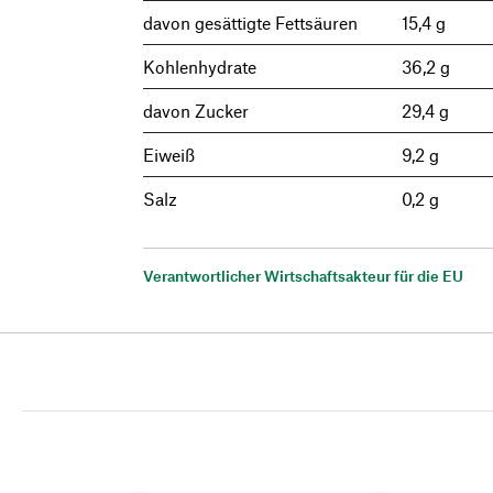
davon gesättigte Fettsäuren
15,4 g
Kohlenhydrate
36,2 g
davon Zucker
29,4 g
Eiweiß
9,2 g
Salz
0,2 g
Verantwortlicher Wirtschaftsakteur für die EU