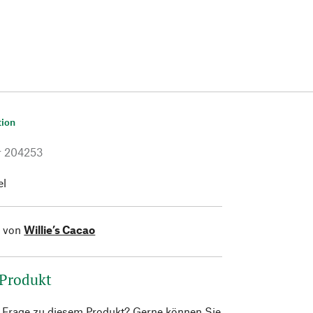
tion
r
204253
el
l von
Willie’s Cacao
 Produkt
e Frage zu diesem Produkt? Gerne können Sie