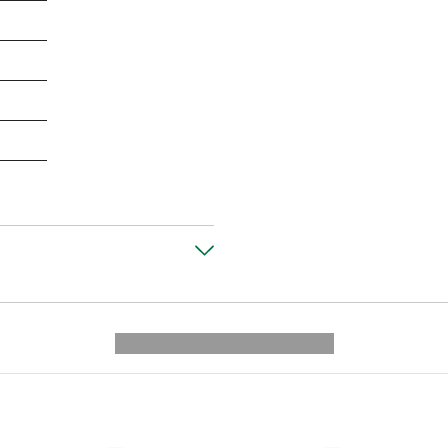
---------- --------------