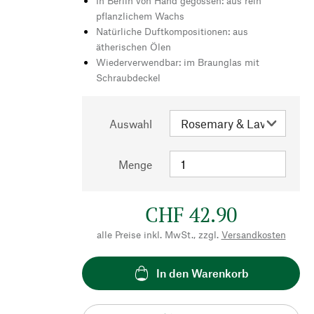
In Berlin von Hand gegossen: aus rein
pflanzlichem Wachs
Natürliche Duftkompositionen: aus
ätherischen Ölen
Wiederverwendbar: im Braunglas mit
Schraubdeckel
Auswahl
Menge
CHF 42.90
alle Preise inkl. MwSt., zzgl.
Versandkosten
In den Warenkorb