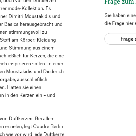
Frage zum
, doch vor den Duftkerzen
rrenmode-Kollektion. Es
Sie haben ein
iner Dimitri Moustakidis und
die Frage hier
oser Basics herausgebracht und
ionen stimmungsvoll zu
Frage 
 Stoff am Körper; Kleidung
e und Stimmung aus einem
hließlich für Kerzen, die eine
h inspirieren sollen. In einer
ten Moustakidis und Diederich
orgabe, ausschließlich
en. Hatten sie einen
hn in den Kerzen ein – und
von Duftkerzen. Bei allem
n erzielen, legt Coudre Berlin
ch wie vor wird jede Duftkerze