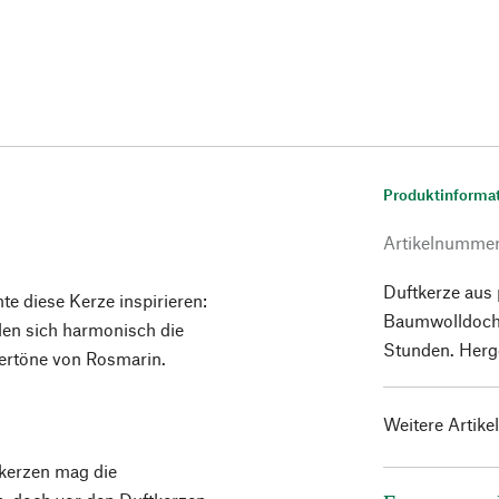
Produktinforma
Artikelnumme
Duftkerze aus
te diese Kerze inspirieren:
Baumwolldocht
len sich harmonisch die
Stunden. Herge
tertöne von Rosmarin.
Weitere Artike
tkerzen mag die