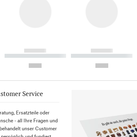
------------
------------
----------- ----------- ----------
----------- ----------- ----------
-
-
--,-- €
--,-- €
stomer Service
atung, Ersatzteile oder
sche - all Ihre Fragen und
 behandelt unser Customer
 persönlich und fundiert.