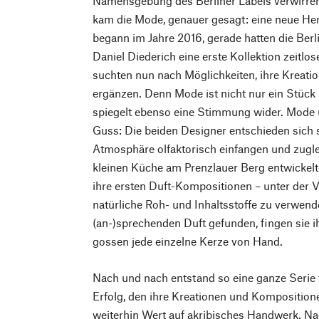
Namensgebung des Berliner Labels verwirren
kam die Mode, genauer gesagt: eine neue He
begann im Jahre 2016, gerade hatten die Berl
Daniel Diederich eine erste Kollektion zeitl
suchten nun nach Möglichkeiten, ihre Kreat
ergänzen. Denn Mode ist nicht nur ein Stück
spiegelt ebenso eine Stimmung wider. Mod
Guss: Die beiden Designer entschieden sich sc
Atmosphäre olfaktorisch einfangen und zugleic
kleinen Küche am Prenzlauer Berg entwickel
ihre ersten Duft-Kompositionen – unter der V
natürliche Roh- und Inhaltsstoffe zu verwend
(an-)sprechenden Duft gefunden, fingen sie i
gossen jede einzelne Kerze von Hand.
Nach und nach entstand so eine ganze Serie 
Erfolg, den ihre Kreationen und Kompositione
weiterhin Wert auf akribisches Handwerk. Na