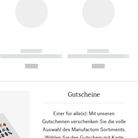
------------
------------
----------- ----------- ----------
----------- ----------- ----------
- -----------
-
--,-- €
--,-- €
Gutscheine
Einer für alle(s): Mit unseren
Gutscheinen verschenken Sie die volle
Auswahl des Manufactum Sortiments.
Wählen Sie den Gutschein mit Karte