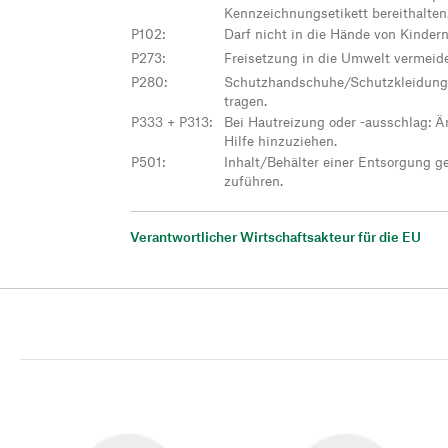
Kennzeichnungsetikett bereithalten
P102
:
Darf nicht in die Hände von Kinder
P273
:
Freisetzung in die Umwelt vermeid
P280
:
Schutzhandschuhe/Schutzkleidung
tragen.
P333 + P313
:
Bei Hautreizung oder -ausschlag: Är
Hilfe hinzuziehen.
P501
:
Inhalt/Behälter einer Entsorgung g
zuführen.
Verantwortlicher Wirtschaftsakteur für die EU