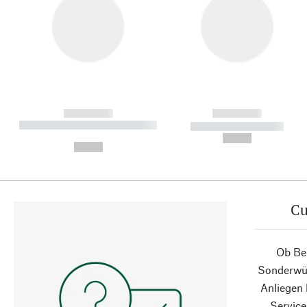
------------
------------
----------- ----------- ----------
----------- -----------
-
--,-- €
--,-- €
Cu
Ob Ber
Sonderwün
Anliegen
Service