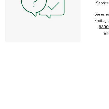
Service
Sie erre
Freitag
9390
in