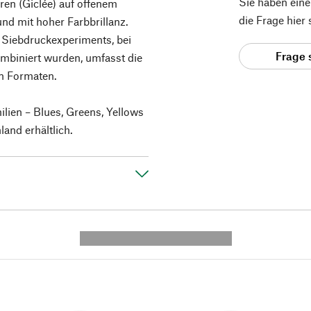
Sie haben ein
en (Giclée) auf offenem
die Frage hier
und mit hoher Farbbrillanz.
 Siebdruckexperiments, bei
Frage 
mbiniert wurden, umfasst die
en Formaten.
lien – Blues, Greens, Yellows
and erhältlich.
---------- --------------