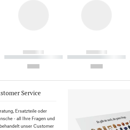
------------
------------
----------- ----------- ----------
----------- ----------- ----------
-
-
--,-- €
--,-- €
stomer Service
atung, Ersatzteile oder
sche - all Ihre Fragen und
 behandelt unser Customer