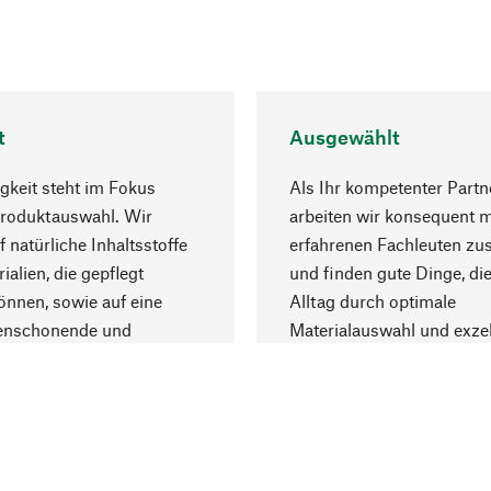
t
Ausgewählt
gkeit steht im Fokus
Als Ihr kompetenter Partn
Produktauswahl. Wir
arbeiten wir konsequent m
f natürliche Inhaltsstoffe
erfahrenen Fachleuten z
ialien, die gepflegt
und finden gute Dinge, die
nnen, sowie auf eine
Alltag durch optimale
enschonende und
Materialauswahl und exzel
trägliche Produktion.
Fertigung bereichern.