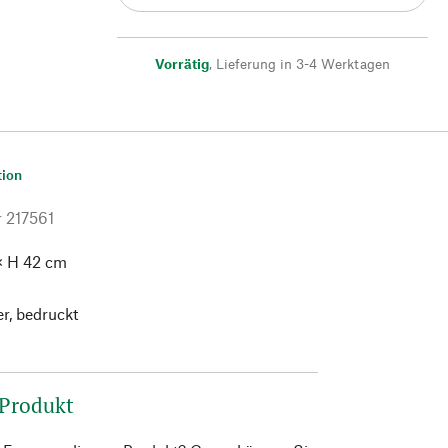
Vorrätig
,
Lieferung in 3-4 Werktagen
tion
r
217561
× H 42 cm
er, bedruckt
 Produkt