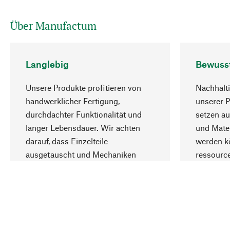
Über Manufactum
Langlebig
Bewuss
Unsere Produkte profitieren von
Nachhalti
handwerklicher Fertigung,
unserer 
durchdachter Funktionalität und
setzen au
langer Lebensdauer. Wir achten
und Mater
darauf, dass Einzelteile
werden kö
ausgetauscht und Mechaniken
ressourc
repariert werden können.
sozialver
Ihr Land