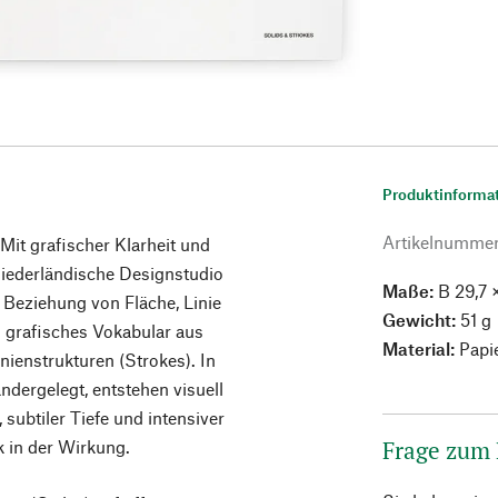
Produktinforma
Artikelnumme
Mit grafischer Klarheit und
niederländische Designstudio
Maße:
B 29,7 
 Beziehung von Fläche, Linie
Gewicht:
51 g
s grafisches Vokabular aus
Material:
Papi
nienstrukturen (Strokes). In
dergelegt, entstehen visuell
subtiler Tiefe und intensiver
Frage zum
k in der Wirkung.