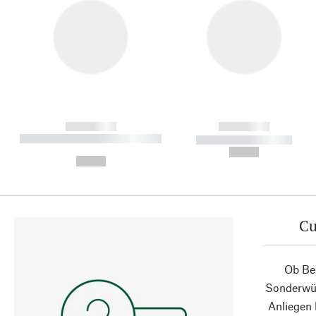
------------
------------
----------- ----------- ----------
----------- -----------
-
--,-- €
--,-- €
Cu
Ob Ber
Sonderwün
Anliegen