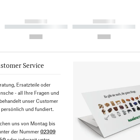
------------
------------
----------- ----------- ----------
----------- ----------- ----------
-
-
--,-- €
--,-- €
stomer Service
atung, Ersatzteile oder
sche - all Ihre Fragen und
 behandelt unser Customer
 persönlich und fundiert.
ichen uns von Montag bis
 unter der Nummer
02309
50
oder jederzeit unter