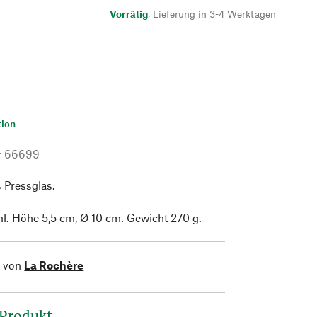
Vorrätig
,
Lieferung in 3-4 Werktagen
tion
r
66699
s Pressglas.
l. Höhe 5,5 cm, Ø 10 cm. Gewicht 270 g.
l von
La Rochère
 Produkt