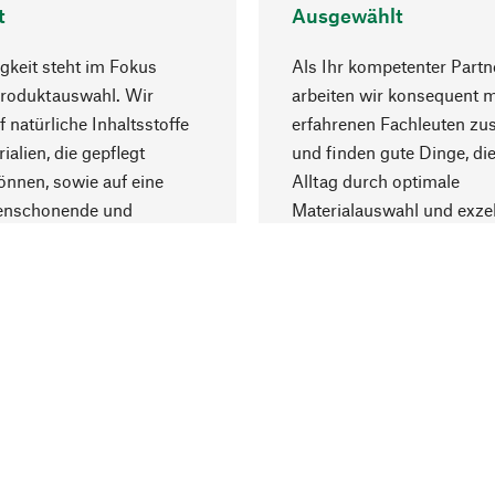
t
Ausgewählt
gkeit steht im Fokus
Als Ihr kompetenter Partn
Produktauswahl. Wir
arbeiten wir konsequent m
f natürliche Inhaltsstoffe
erfahrenen Fachleuten z
ialien, die gepflegt
und finden gute Dinge, die
nnen, sowie auf eine
Alltag durch optimale
enschonende und
Materialauswahl und exzel
trägliche Produktion.
Fertigung bereichern.
Lieferung & Zah