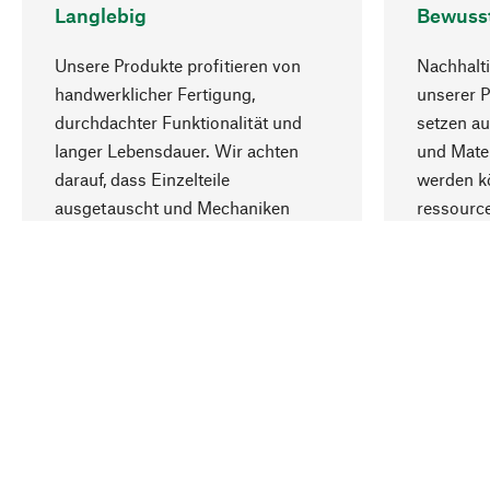
Langlebig
Bewuss
Unsere Produkte profitieren von
Nachhalti
handwerklicher Fertigung,
unserer 
durchdachter Funktionalität und
setzen au
langer Lebensdauer. Wir achten
und Mater
darauf, dass Einzelteile
werden kö
ausgetauscht und Mechaniken
ressourc
repariert werden können.
sozialver
Ihr Land
Schweiz (Deutsch)
Kontakt
Service