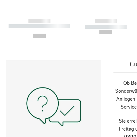
------------
------------
----------- ----------- ----------
----------- -----------
-
--,-- €
--,-- €
Cu
Ob Ber
Sonderwün
Anliegen
Service
Sie erre
Freitag
9390