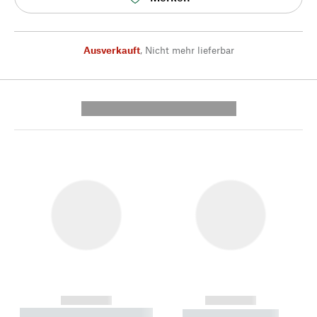
Ausverkauft
,
Nicht mehr lieferbar
---------- --------------
------------
------------
----------- ----------- --------
----------- -----------