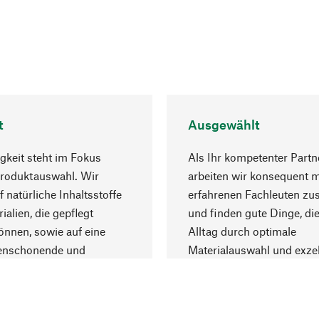
t
Ausgewählt
gkeit steht im Fokus
Als Ihr kompetenter Partn
Produktauswahl. Wir
arbeiten wir konsequent m
f natürliche Inhaltsstoffe
erfahrenen Fachleuten z
ialien, die gepflegt
und finden gute Dinge, die
nnen, sowie auf eine
Alltag durch optimale
enschonende und
Materialauswahl und exzel
trägliche Produktion.
Fertigung bereichern.