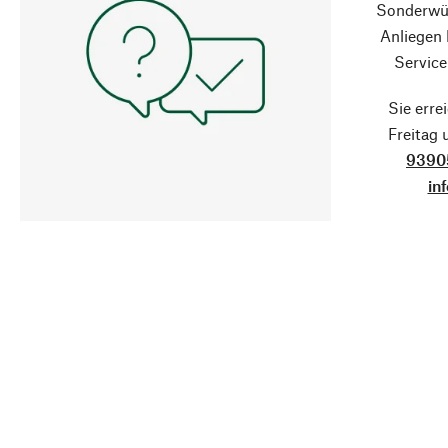
Sonderwün
Anliegen
Service
Sie erre
Freitag
9390
in