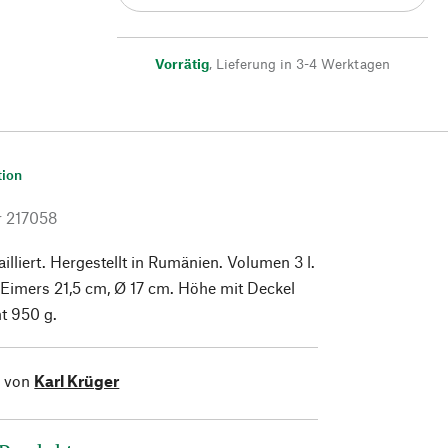
Vorrätig
,
Lieferung in 3-4 Werktagen
tion
r
217058
illiert. Hergestellt in Rumänien. Volumen 3 l.
Eimers 21,5 cm, Ø 17 cm. Höhe mit Deckel
t 950 g.
l von
Karl Krüger