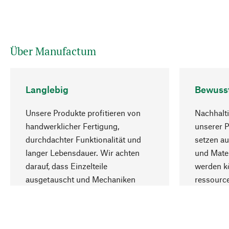
Über Manufactum
Langlebig
Bewuss
Unsere Produkte profitieren von
Nachhalti
handwerklicher Fertigung,
unserer 
durchdachter Funktionalität und
setzen au
langer Lebensdauer. Wir achten
und Mater
darauf, dass Einzelteile
werden kö
ausgetauscht und Mechaniken
ressourc
repariert werden können.
sozialver