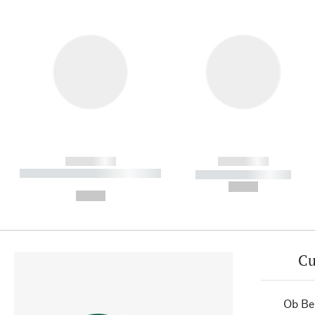
------------
------------
----------- ----------- ----------
----------- -----------
-
--,-- €
--,-- €
Cu
Ob Ber