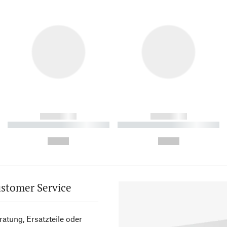
------------
------------
----------- ----------- ----------
----------- ----------- ----------
-
-
--,-- €
--,-- €
stomer Service
atung, Ersatzteile oder