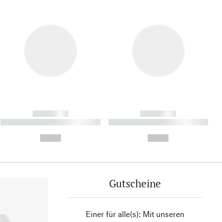
------------
------------
----------- ----------- ----------
----------- ----------- ----------
- -----------
-
--,-- €
--,-- €
Gutscheine
Einer für alle(s): Mit unseren