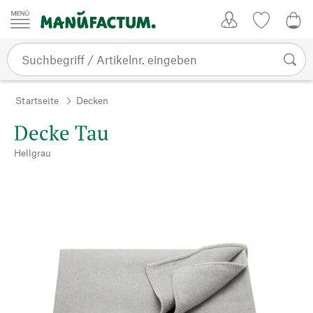
Zum Inhalt springen
Kundenkonto
Merkliste
CHF
Startseite
Decken
Decke Tau
Hellgrau