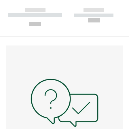
------------
------------
----------- ----------- --------
----------- -----------
---
--,-- €
--,-- €