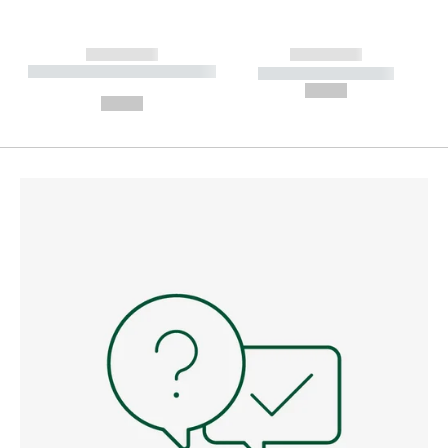
------------
------------
----------- ----------- --------
----------- -----------
---
--,-- €
--,-- €