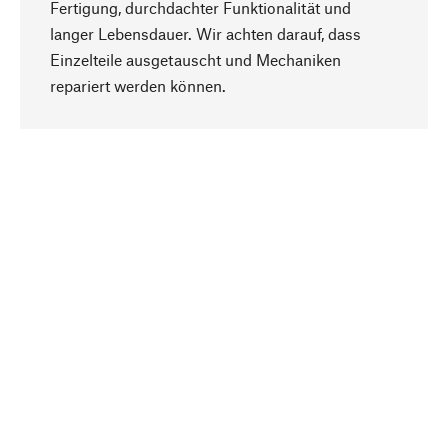
Fertigung, durchdachter Funktionalität und
langer Lebensdauer. Wir achten darauf, dass
Einzelteile ausgetauscht und Mechaniken
Nach oben
repariert werden können.
Bewusst
Nachhaltigkeit steht im Fokus unserer
Produktauswahl. Wir setzen auf natürliche
Inhaltsstoffe und Materialien, die gepflegt werden
können, sowie auf eine ressourcenschonende
und sozialverträgliche Produktion.