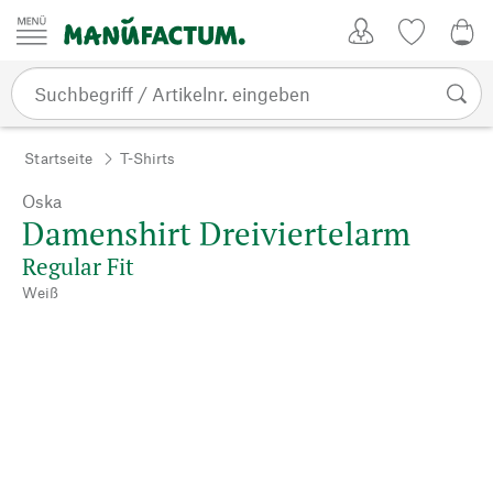
Zum Inhalt springen
Kundenkonto
Merkliste
CHF
Startseite
T-Shirts
Oska
Damenshirt Dreiviertelarm
Regular Fit
Weiß