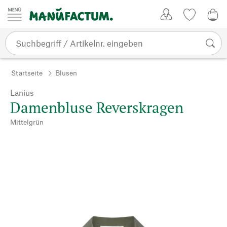
Zum Inhalt springen
Kundenkonto
Merkliste
CHF
Startseite
Blusen
Lanius
Damenbluse Reverskragen
Mittelgrün