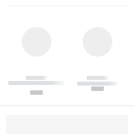
------------
------------
----------- ----------- --------
----------- -----------
---
--,-- €
--,-- €