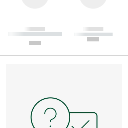
------------
------------
----------- ----------- --------
----------- -----------
---
--,-- €
--,-- €