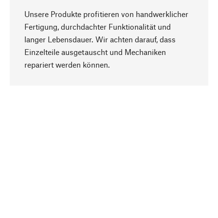
Unsere Produkte profitieren von handwerklicher
Fertigung, durchdachter Funktionalität und
langer Lebensdauer. Wir achten darauf, dass
Einzelteile ausgetauscht und Mechaniken
Nach oben
repariert werden können.
Bewusst
Nachhaltigkeit steht im Fokus unserer
Produktauswahl. Wir setzen auf natürliche
Inhaltsstoffe und Materialien, die gepflegt werden
können, sowie auf eine ressourcenschonende
und sozialverträgliche Produktion.