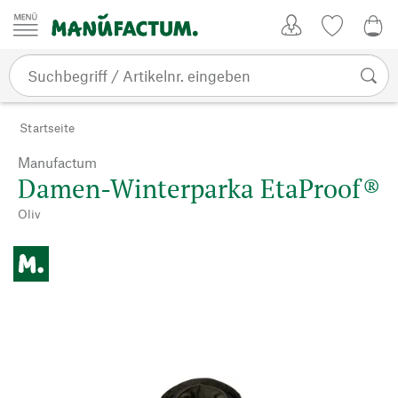
Zum Inhalt springen
Kundenkonto
Merkliste
CHF
Startseite
Manufactum
Damen-Winterparka EtaProof®
Oliv