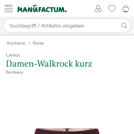
Zum Inhalt springen
Kundenkonto
Merkliste
CHF
Startseite
Röcke
Lanius
Damen-Walkrock kurz
Bordeaux