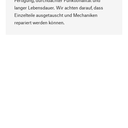
Fertigung, durchdachter Funktionalität und
langer Lebensdauer. Wir achten darauf, dass
Einzelteile ausgetauscht und Mechaniken
Nach oben
repariert werden können.
Bewusst
Nachhaltigkeit steht im Fokus unserer
Produktauswahl. Wir setzen auf natürliche
Inhaltsstoffe und Materialien, die gepflegt werden
können, sowie auf eine ressourcenschonende
und sozialverträgliche Produktion.