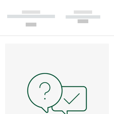
------------
------------
----------- ----------- --------
----------- -----------
---
--,-- €
--,-- €