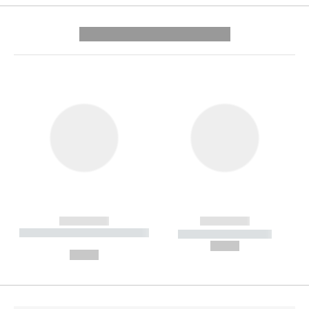
---------- --------------
------------
------------
----------- ----------- --------
----------- -----------
---
--,-- €
--,-- €