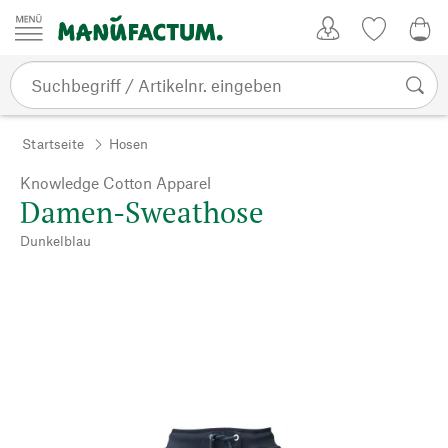
Zum Inhalt springen
Kundenkonto
Merkliste
CHF
Startseite
Hosen
Knowledge Cotton Apparel
Damen-Sweathose
Dunkelblau