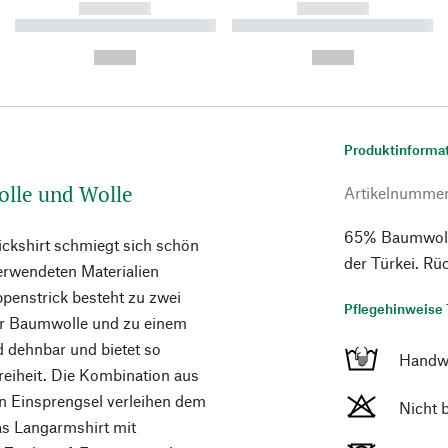
------------
------------
----------- ----------- ----------
----------- ----------- ----------
-
-
--,-- €
--,-- €
Produktinforma
olle und Wolle
Artikelnumme
65% Baumwolle
ckshirt schmiegt sich schön
der Türkei. R
verwendeten Materialien
ppenstrick besteht zu zwei
Pflegehinweise 
ter Baumwolle und zu einem
d dehnbar und bietet so
Handw
eiheit. Die Kombination aus
n Einsprengsel verleihen dem
Nicht 
das Langarmshirt mit