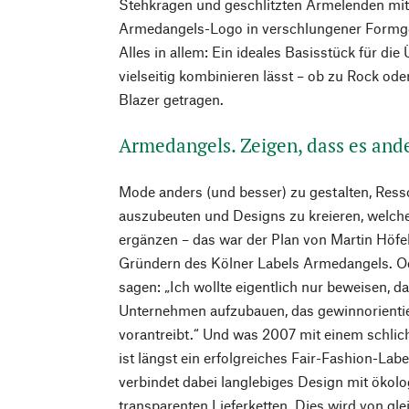
Stehkragen und geschlitzten Ärmelenden mit 
Armedangels-Logo in verschlungener Formge
Alles in allem: Ein ideales Basisstück für die
vielseitig kombinieren lässt – ob zu Rock ode
Blazer getragen.
Armedangels. Zeigen, dass es and
Mode anders (und besser) zu gestalten, Ress
auszubeuten und Designs zu kreieren, welch
ergänzen – das war der Plan von Martin Höfe
Gründern des Kölner Labels Armedangels. O
sagen: „Ich wollte eigentlich nur beweisen, da
Unternehmen aufzubauen, das gewinnorientier
vorantreibt.“ Und was 2007 mit einem schlic
ist längst ein erfolgreiches Fair-Fashion-La
verbindet dabei langlebiges Design mit ökol
transparenten Lieferketten. Dies wird von g