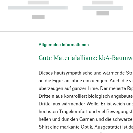
------------
------------
----------- ----------- ----------
----------- -----------
-
--,-- €
--,-- €
Allgemeine Informationen
Gute Materialallianz: kbA-Baumw
Dieses hautsympathische und wärmende Stri
an die Figur an, ohne einzuengen. Auch die 
überzeugen auf ganzer Linie. Der melierte Ri
Dritteln aus kontrolliert biologisch angebau
Drittel aus wärmender Wolle. Er ist weich un
höchsten Tragekomfort und viel Bewegungsfr
hellen und dunklen Garnen und die schwarze
Shirt eine markante Optik. Ausgestattet ist 