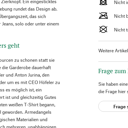
Zierknopf. Ein eingesticktes
Nicht 
bung rundet das Design ab.
Nicht 
 Übergangszeit, das sich
r Jeans, solo oder unter einem
Nicht 
ers geht
Weitere Artike
ourcen zu schonen statt sie
e die Garderobe dauerhaft
Frage zum
ler und Anton Jurina, den
der um es mit CEO Höfeler zu
Sie haben ein
ss es möglich ist, ein
die Frage hier
t ist und gleichzeitig Gutes
hten weißen T-Shirt begann,
Frage 
bel geworden. Armedangels
ogischen Materialien und
leich mehreren, unabhängigen