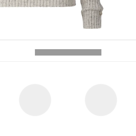
---------- --------------