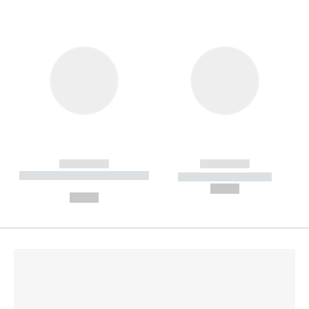
------------
------------
----------- ----------- --------
----------- -----------
---
--,-- €
--,-- €