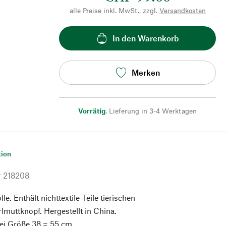
alle Preise inkl. MwSt., zzgl.
Versandkosten
In den Warenkorb
Merken
Vorrätig
,
Lieferung in 3-4 Werktagen
tion
r
218208
. Enthält nichttextile Teile tierischen
lmuttknopf. Hergestellt in China.
ei Größe 38 = 55 cm.