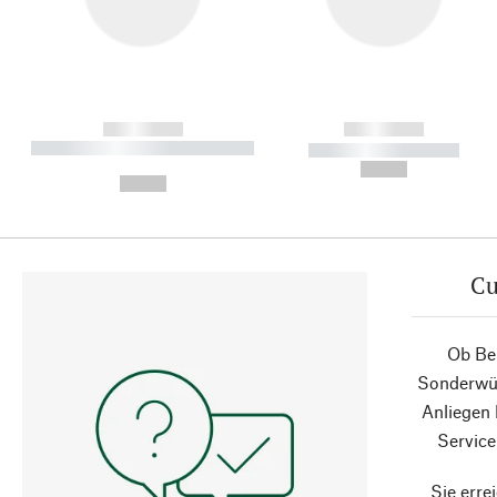
------------
------------
----------- ----------- ----------
----------- -----------
-
--,-- €
--,-- €
Cu
Ob Ber
Sonderwün
Anliegen
Service
Sie erre