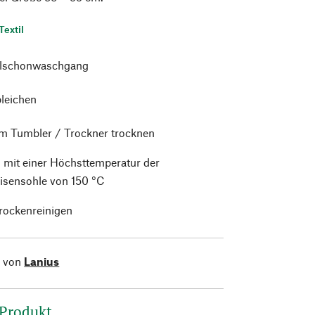
Textil
alschonwaschgang
bleichen
im Tumbler / Trockner trocknen
 mit einer Höchsttemperatur der
isensohle von 150 °C
trockenreinigen
l von
Lanius
 Produkt