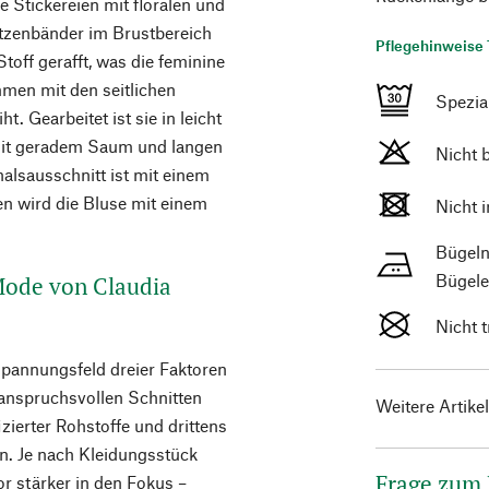
e Stickereien mit floralen und
tzenbänder im Brustbereich
Pflegehinweise 
toff gerafft, was die feminine
men mit den seitlichen
Spezi
t. Gearbeitet ist sie in leicht
 mit geradem Saum und langen
Nicht 
alsausschnitt ist mit einem
n wird die Bluse mit einem
Nicht 
Bügeln
Bügele
 Mode von Claudia
Nicht 
Spannungsfeld dreier Faktoren
 anspruchsvollen Schnitten
Weitere Artike
ierter Rohstoffe und drittens
n. Je nach Kleidungsstück
Frage zum
or stärker in den Fokus –