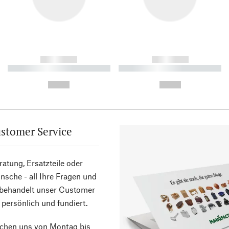
------------
------------
----------- ----------- ----------
----------- ----------- ----------
-
-
--,-- €
--,-- €
stomer Service
atung, Ersatzteile oder
sche - all Ihre Fragen und
 behandelt unser Customer
 persönlich und fundiert.
ichen uns von Montag bis