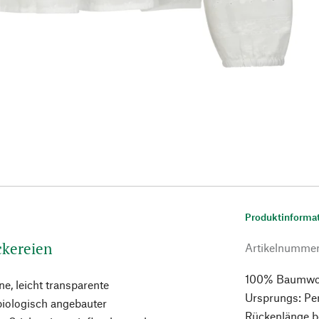
Produktinforma
ickereien
Artikelnumme
100% Baumwolle
ne, leicht transparente
Ursprungs: Per
biologisch angebauter
Rückenlänge b