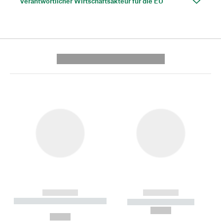
Verantwortlicher Wirtschaftsakteur für die EU
---------- --------------
------------
------------
----------- ----------- --------
----------- -----------
---
--,-- €
--,-- €