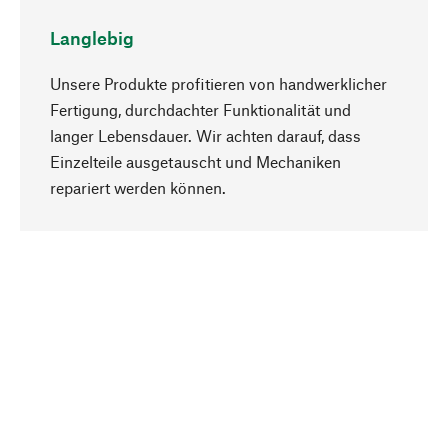
Langlebig
Unsere Produkte profitieren von handwerklicher
Fertigung, durchdachter Funktionalität und
langer Lebensdauer. Wir achten darauf, dass
Einzelteile ausgetauscht und Mechaniken
Nach oben
repariert werden können.
Bewusst
Nachhaltigkeit steht im Fokus unserer
Produktauswahl. Wir setzen auf natürliche
Inhaltsstoffe und Materialien, die gepflegt werden
können, sowie auf eine ressourcenschonende
und sozialverträgliche Produktion.