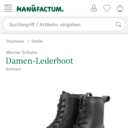
Zum Inhalt springen
Kundenkonto
Merkliste
CHF
Startseite
Stiefel
Werner Schuhe
Damen-Lederboot
Schwarz