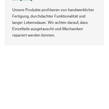
Unsere Produkte profitieren von handwerklicher
Fertigung, durchdachter Funktionalität und
langer Lebensdauer. Wir achten darauf, dass
Einzelteile ausgetauscht und Mechaniken
Nach oben
repariert werden können.
Bewusst
Nachhaltigkeit steht im Fokus unserer
Produktauswahl. Wir setzen auf natürliche
Inhaltsstoffe und Materialien, die gepflegt werden
können, sowie auf eine ressourcenschonende
und sozialverträgliche Produktion.