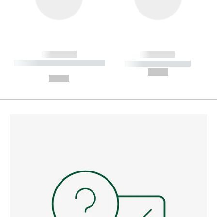
------------
------------
----------- ----------- --------
----------- -----------
---
--,-- €
--,-- €