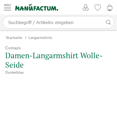
Zum Inhalt springen
Kundenkonto
Merkliste
CHF
Startseite
Langarmshirts
Comazo
Damen-Langarmshirt Wolle-
Seide
Dunkelblau