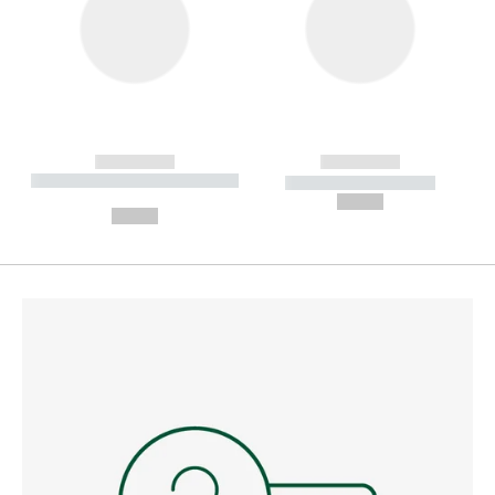
------------
------------
----------- ----------- --------
----------- -----------
---
--,-- €
--,-- €