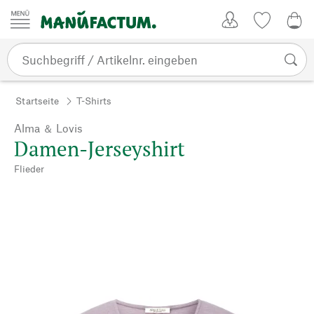
Zum Inhalt springen
Kundenkonto
Merkliste
CHF
Startseite
T-Shirts
Alma ＆ Lovis
Damen-Jerseyshirt
Flieder