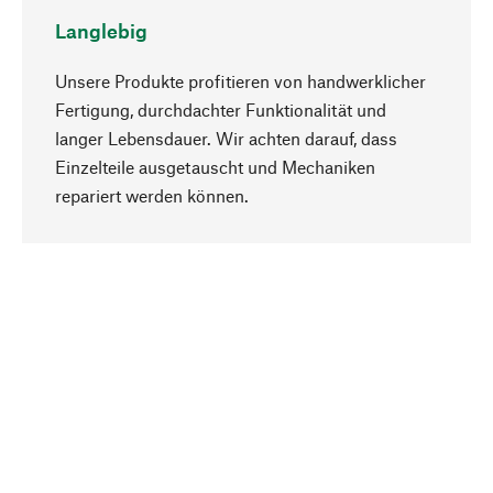
Langlebig
Unsere Produkte profitieren von handwerklicher
Fertigung, durchdachter Funktionalität und
langer Lebensdauer. Wir achten darauf, dass
Einzelteile ausgetauscht und Mechaniken
Nach oben
repariert werden können.
Bewusst
Nachhaltigkeit steht im Fokus unserer
Produktauswahl. Wir setzen auf natürliche
Inhaltsstoffe und Materialien, die gepflegt werden
können, sowie auf eine ressourcenschonende
und sozialverträgliche Produktion.