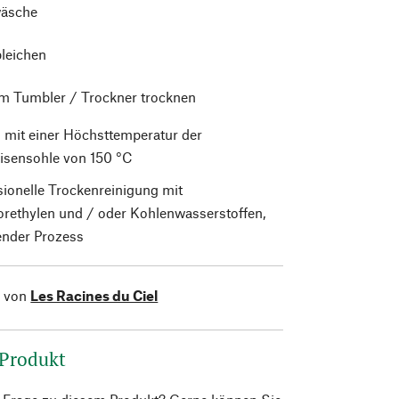
äsche
bleichen
im Tumbler / Trockner trocknen
 mit einer Höchsttemperatur der
isensohle von 150 °C
sionelle Trockenreinigung mit
orethylen und / oder Kohlenwasserstoffen,
nder Prozess
l von
Les Racines du Ciel
 Produkt