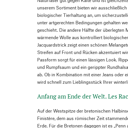
Naturfaser gut gegen Kälte und ist gleichzeit
unserem Sortiment bieten wir ausschließlich 
biologischer Tierhaltung an, um sicherzustel
unter artgerechten Bedingungen gehalten werd
geschieht. Die andere Hälfte der überlegten 
wärmende Wolle aus kontrolliert biologischer
Jacquardstrick zeigt einen schönen Melanget
Streifen auf Front und Rücken akzentuiert wir
Passform sorgt für einen lässigen Look. Ri
und Rumpfsaum und ein gerippter Rundhalsa
ab. Ob in Kombination mit einer Jeans oder e
wird schnell zum Lieblingsstück Ihrer winter
Anfang am Ende der Welt. Les Rac
Auf der Westspitze der bretonischen Halbins
Finistère, dem aus römischer Zeit stammen
Erde. Für die Bretonen dagegen ist es „Penn 