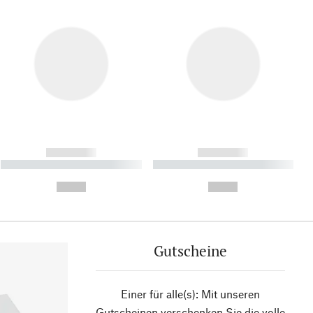
------------
------------
----------- ----------- ----------
----------- ----------- ----------
- -----------
-
--,-- €
--,-- €
Gutscheine
Einer für alle(s): Mit unseren
Gutscheinen verschenken Sie die volle