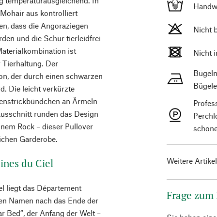
ig temperaturausgleichend. In
Handw
Mohair aus kontrolliert
len, dass die Angoraziegen
Nicht 
en und die Schur tierleidfrei
Materialkombination ist
Nicht 
 Tierhaltung. Der
Bügeln
on, der durch einen schwarzen
Bügele
d. Die leicht verkürzte
ppenstrickbündchen an Ärmeln
Profes
usschnitt runden das Design
Perchl
inem Rock – dieser Pullover
schone
lichen Garderobe.
Weitere Artike
ines du Ciel
el liegt das Département
Frage zum
den Namen nach das Ende der
ar Bed“, der Anfang der Welt –