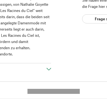
Sie haben ein
ässigen, von Nathalie Goyette
die Frage hier
Les Racines du Ciel“ weit
its darin, dass die beiden seit
Frage 
eit angelegte Damenmode mit
seits liegt er auch darin,
Les Racines du Ciel ist,
fördern und damit
enden zu erhalten.
andorte.
---------- --------------