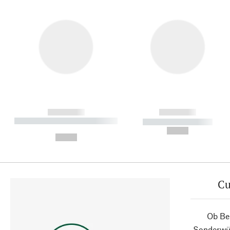
------------
------------
----------- ----------- ----------
----------- -----------
-
--,-- €
--,-- €
Cu
Ob Ber
Sonderwün