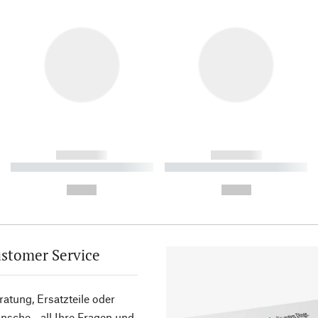
------------
------------
----------- ----------- ----------
----------- ----------- ----------
-
-
--,-- €
--,-- €
stomer Service
atung, Ersatzteile oder
sche - all Ihre Fragen und