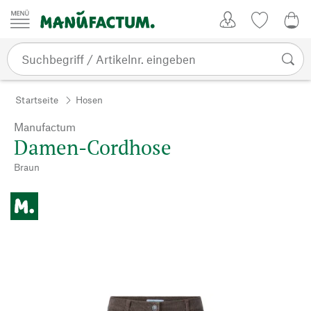
Zum Inhalt springen
Kundenkonto
Merkliste
CHF
Startseite
Hosen
Manufactum
Damen-Cordhose
Braun