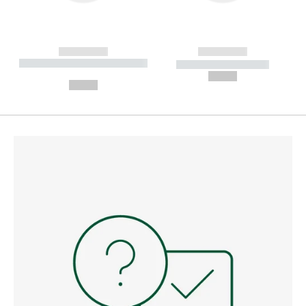
------------
------------
----------- ----------- --------
----------- -----------
---
--,-- €
--,-- €