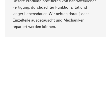
Unsere Produkte profitieren von handwerklicher
Fertigung, durchdachter Funktionalität und
langer Lebensdauer. Wir achten darauf, dass
Einzelteile ausgetauscht und Mechaniken
Nach oben
repariert werden können.
Bewusst
Nachhaltigkeit steht im Fokus unserer
Produktauswahl. Wir setzen auf natürliche
Inhaltsstoffe und Materialien, die gepflegt werden
können, sowie auf eine ressourcenschonende
und sozialverträgliche Produktion.