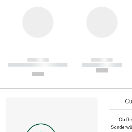
------------
------------
----------- ----------- ----------
----------- -----------
-
--,-- €
--,-- €
Cu
Ob Ber
Sonderwün