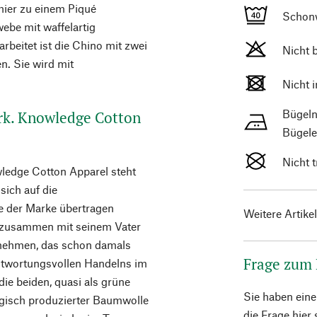
 hier zu einem Piqué
Schon
ebe mit waffelartig
rbeitet ist die Chino mit zwei
Nicht 
n. Sie wird mit
Nicht 
Bügeln
rk. Knowledge Cotton
Bügele
Nicht 
ledge Cotton Apparel steht
sich auf die
e der Marke übertragen
Weitere Artike
p zusammen mit seinem Vater
ernehmen, das schon damals
Frage zum
twortungsvollen Handelns im
die beiden, quasi als grüne
Sie haben ein
ogisch produzierter Baumwolle
die Frage hier