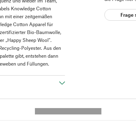
equenz und wieder im Team,
abels Knowledge Cotton
Frage 
un mit einer zeitgemäßen
wledge Cotton Apparel für
ertifizierter Bio-Baumwolle,
oder „Happy Sheep Wool“.
Recycling-Polyester. Aus den
bpalette gibt, entstehen dann
geweben und Füllungen.
---------- --------------