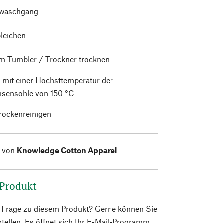
waschgang
bleichen
im Tumbler / Trockner trocknen
 mit einer Höchsttemperatur der
isensohle von 150 °C
trockenreinigen
l von
Knowledge Cotton Apparel
 Produkt
e Frage zu diesem Produkt? Gerne können Sie
 stellen. Es öffnet sich Ihr E-Mail-Programm.