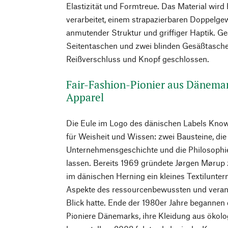
Elastizität und Formtreue. Das Material wird
verarbeitet, einem strapazierbaren Doppelgew
anmutender Struktur und griffiger Haptik. Gea
Seitentaschen und zwei blinden Gesäßtasche
Reißverschluss und Knopf geschlossen.
Fair-Fashion-Pionier aus Dänema
Apparel
Die Eule im Logo des dänischen Labels Know
für Weisheit und Wissen: zwei Bausteine, die 
Unternehmensgeschichte und die Philosophi
lassen. Bereits 1969 gründete Jørgen Møru
im dänischen Herning ein kleines Textilunt
Aspekte des ressourcenbewussten und veran
Blick hatte. Ende der 1980er Jahre begannen 
Pioniere Dänemarks, ihre Kleidung aus ökol