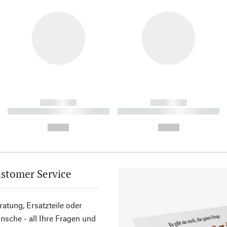
------------
------------
----------- ----------- ----------
----------- ----------- ----------
-
-
--,-- €
--,-- €
stomer Service
atung, Ersatzteile oder
sche - all Ihre Fragen und