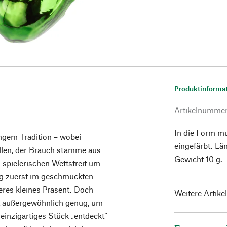
Produktinforma
Artikelnumme
In die Form m
angem Tradition – wobei
eingefärbt. Lä
llen, der Brauch stamme aus
Gewicht 10 g.
 spielerischen Wettstreit um
ng zuerst im geschmückten
res kleines Präsent. Doch
Weitere Artike
t außergewöhnlich genug, um
inzigartiges Stück „entdeckt“