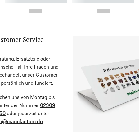
----------- ----------- ----------
----------- ----------- ----------
-
-
--,-- €
--,-- €
stomer Service
atung, Ersatzteile oder
sche - all Ihre Fragen und
 behandelt unser Customer
 persönlich und fundiert.
ichen uns von Montag bis
 unter der Nummer
02309
50
oder jederzeit unter
fo@manufactum.de