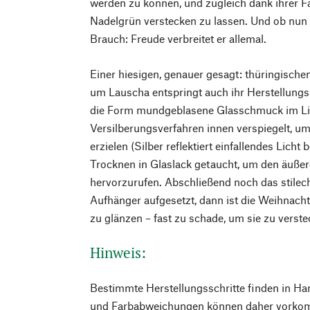
werden zu können, und zugleich dank ihrer Fa
Nadelgrün verstecken zu lassen. Und ob nun 
Brauch: Freude verbreitet er allemal.
Einer hiesigen, genauer gesagt: thüringische
um Lauscha entspringt auch ihr Herstellungs
die Form mundgeblasene Glasschmuck im Li
Versilberungsverfahren innen verspiegelt, um
erzielen (Silber reflektiert einfallendes Lich
Trocknen in Glaslack getaucht, um den äuße
hervorzurufen. Abschließend noch das stilec
Aufhänger aufgesetzt, dann ist die Weihnach
zu glänzen – fast zu schade, um sie zu verst
Hinweis:
Bestimmte Herstellungsschritte finden in Ha
und Farbabweichungen können daher vorko