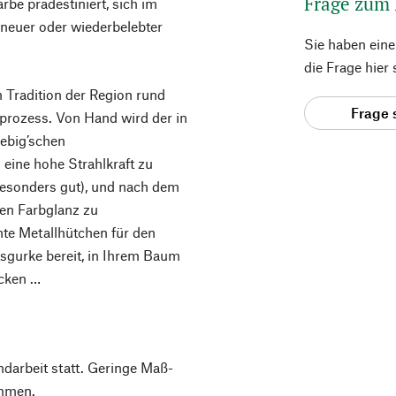
Frage zum
rbe prädestiniert, sich im
neuer oder wiederbelebter
Sie haben ein
die Frage hier
n Tradition der Region rund
Frage 
prozess. Von Hand wird der in
ebig’schen
 eine hohe Strahlkraft zu
t besonders gut), und nach dem
ren Farbglanz zu
hte Metallhütchen für den
tsgurke bereit, in Ihrem Baum
ecken …
ndarbeit statt. Geringe Maß-
mmen.