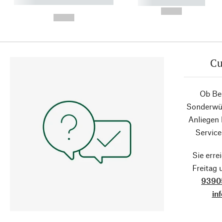
----------- ----------- ----------
----------- -----------
-
--,-- €
--,-- €
Cu
Ob Ber
Sonderwün
Anliegen
Service
Sie erre
Freitag
9390
in