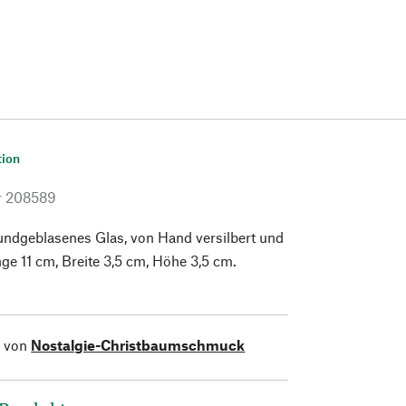
tion
r
208589
undgeblasenes Glas, von Hand versilbert und
nge 11 cm, Breite 3,5 cm, Höhe 3,5 cm.
l von
Nostalgie-Christbaumschmuck