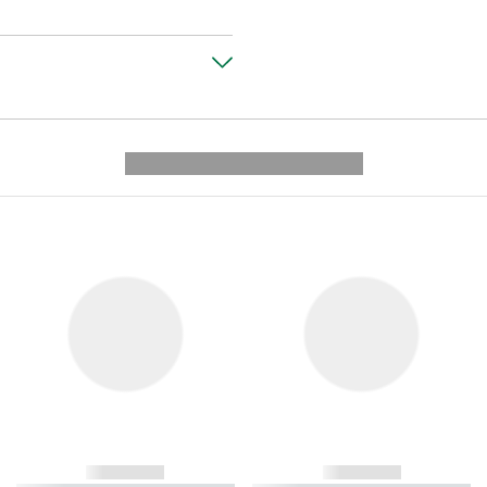
---------- --------------
------------
------------