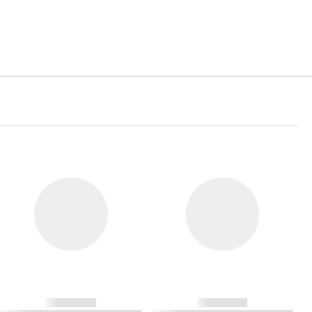
------------
------------