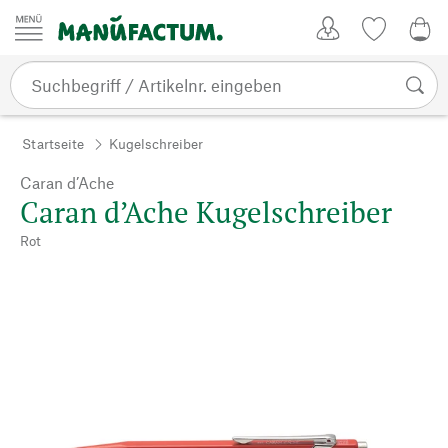
Zum Inhalt springen
Kundenkonto
Merkliste
CHF
Startseite
Kugelschreiber
Caran d’Ache
Caran d’Ache Kugelschreiber
Rot