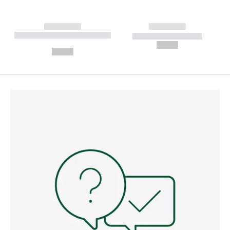
------------
------------
----------- ----------- --------
----------- -----------
---
--,-- €
--,-- €