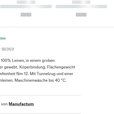
------------
------------
----------- ----------- ----------
----------- ----------- ----------
- -----------
-
--,-- €
--,-- €
tion
r
86969
s 100% Leinen, in einem groben
er gewebt. Köperbindung. Flächengewicht
feinheit Nm 12. Mit Tunnelzug und einer
inleinen. Maschinenwäsche bis 40 °C.
l von
Manufactum