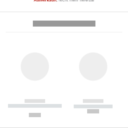
---------- --------------
------------
------------
----------- ----------- --------
----------- -----------
---
--,-- €
--,-- €