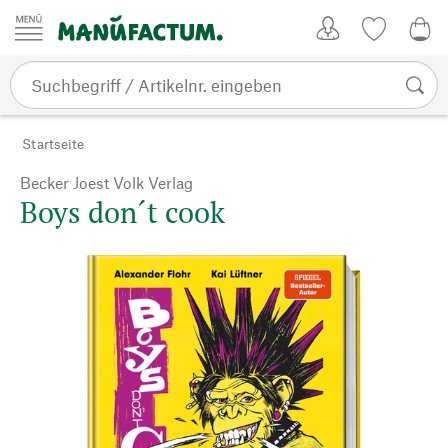
Zum Inhalt springen
Kundenkonto
Merkliste
CHF
Startseite
Becker Joest Volk Verlag
Boys don´t cook