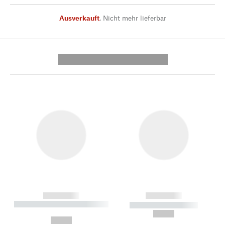
Ausverkauft
,
Nicht mehr lieferbar
---------- --------------
------------
------------
----------- ----------- --------
----------- -----------
---
--,-- €
--,-- €