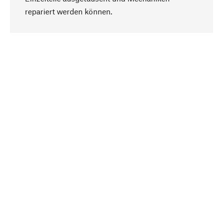
Nach oben
repariert werden können.
Bewusst
Nachhaltigkeit steht im Fokus unserer
Produktauswahl. Wir setzen auf natürliche
Inhaltsstoffe und Materialien, die gepflegt werden
können, sowie auf eine ressourcenschonende
und sozialverträgliche Produktion.
Ausgewählt
Als Ihr kompetenter Partner arbeiten wir