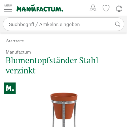
Zum Inhalt springen
Kundenkonto
Merkliste
CHF
Startseite
Manufactum
Blumentopfständer Stahl
verzinkt