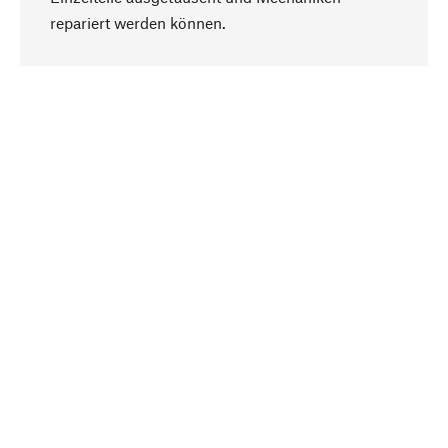
Nach oben
repariert werden können.
Bewusst
Nachhaltigkeit steht im Fokus unserer
Produktauswahl. Wir setzen auf natürliche
Inhaltsstoffe und Materialien, die gepflegt werden
können, sowie auf eine ressourcenschonende
und sozialverträgliche Produktion.
Ausgewählt
Als Ihr kompetenter Partner arbeiten wir