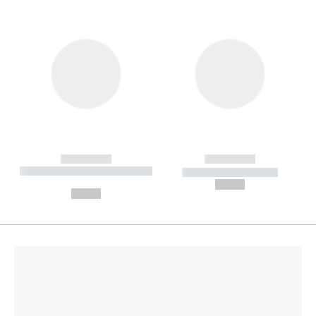
------------
------------
----------- ----------- --------
----------- -----------
---
--,-- €
--,-- €