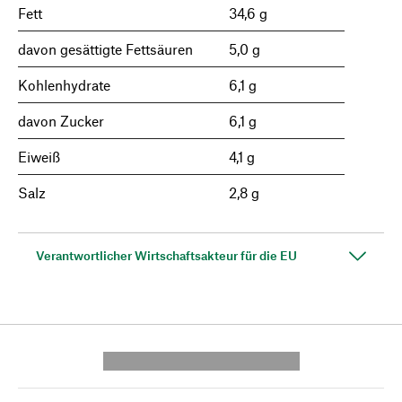
Fett
34,6 g
davon gesättigte Fettsäuren
5,0 g
Kohlenhydrate
6,1 g
davon Zucker
6,1 g
Eiweiß
4,1 g
Salz
2,8 g
Verantwortlicher Wirtschaftsakteur für die EU
---------- --------------