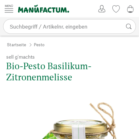
Zum Inhalt springen
Kundenkonto
Merkliste
CHF
Startseite
Pesto
sell g'machts
Bio-Pesto Basilikum-
Zitronenmelisse