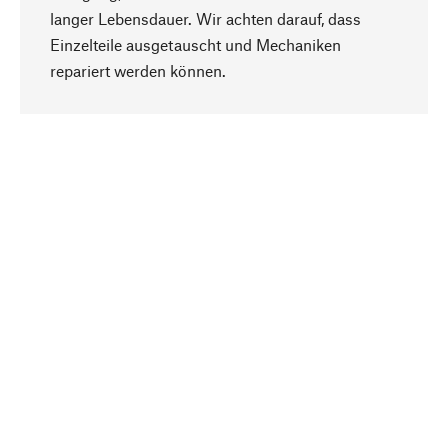
langer Lebensdauer. Wir achten darauf, dass
Einzelteile ausgetauscht und Mechaniken
Nach oben
repariert werden können.
Bewusst
Nachhaltigkeit steht im Fokus unserer
Produktauswahl. Wir setzen auf natürliche
Inhaltsstoffe und Materialien, die gepflegt werden
können, sowie auf eine ressourcenschonende
und sozialverträgliche Produktion.
Ausgewählt