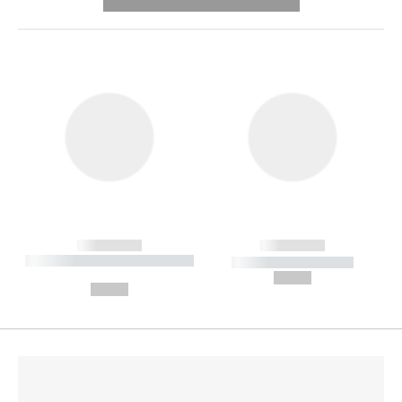
---------- --------------
------------
------------
----------- ----------- --------
----------- -----------
---
--,-- €
--,-- €