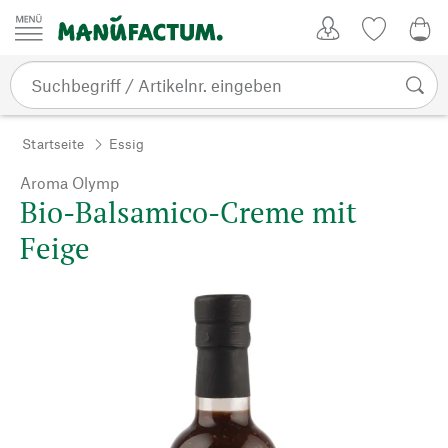
Zum Inhalt springen
Kundenkonto
Merkliste
CHF
Startseite
Essig
Aroma Olymp
Bio-Balsamico-Creme mit
Feige