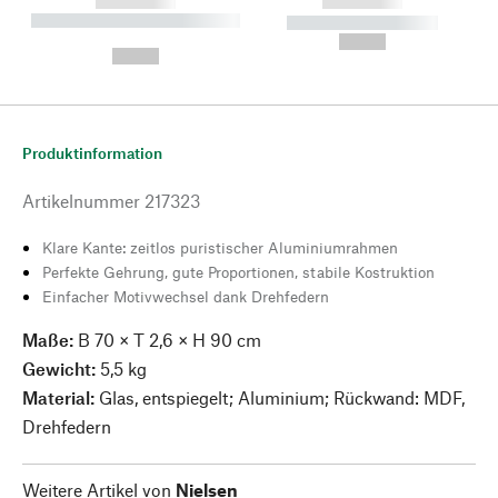
------------
------------
----------- ----------- --------
----------- -----------
---
--,-- €
--,-- €
Produktinformation
Artikelnummer
217323
Klare Kante: zeitlos puristischer Aluminiumrahmen
Perfekte Gehrung, gute Proportionen, stabile Kostruktion
Einfacher Motivwechsel dank Drehfedern
Maße:
B 70 × T 2,6 × H 90 cm
Gewicht:
5,5 kg
Material:
Glas, entspiegelt; Aluminium; Rückwand: MDF,
Drehfedern
Weitere Artikel von
Nielsen