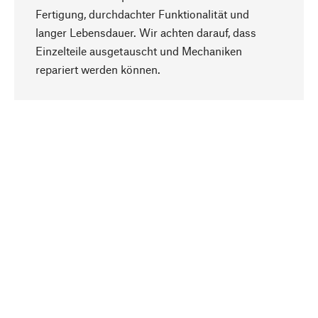
Fertigung, durchdachter Funktionalität und
langer Lebensdauer. Wir achten darauf, dass
Einzelteile ausgetauscht und Mechaniken
Nach oben
repariert werden können.
Bewusst
Nachhaltigkeit steht im Fokus unserer
Produktauswahl. Wir setzen auf natürliche
Inhaltsstoffe und Materialien, die gepflegt werden
können, sowie auf eine ressourcenschonende
und sozialverträgliche Produktion.