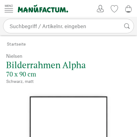
Zum Inhalt springen
Kundenkonto
Merkliste
CHF
Startseite
Nielsen
Bilderrahmen Alpha
70 x 90 cm
Schwarz, matt