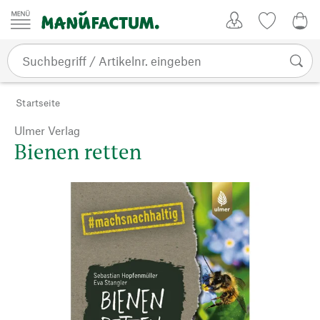
Zum Inhalt springen
Kundenkonto
Merkliste
CHF
Startseite
Ulmer Verlag
Bienen retten