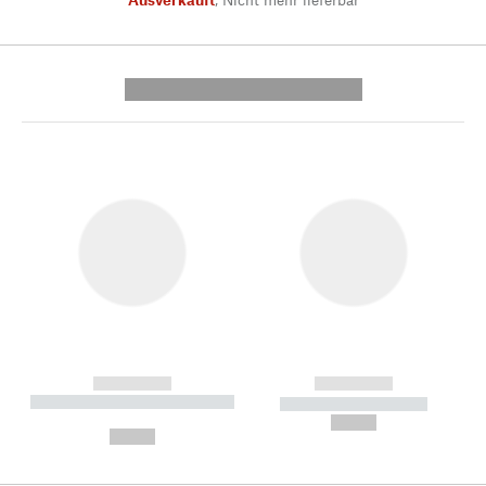
---------- --------------
------------
------------
----------- ----------- --------
----------- -----------
---
--,-- €
--,-- €