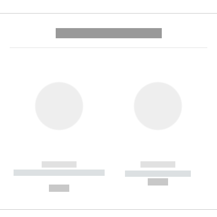
---------- --------------
------------
------------
----------- ----------- --------
----------- -----------
---
--,-- €
--,-- €