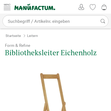
Zum Inhalt springen
Kundenkonto
Merkliste
CHF
Startseite
Leitern
Form & Refine
Bibliotheksleiter Eichenholz