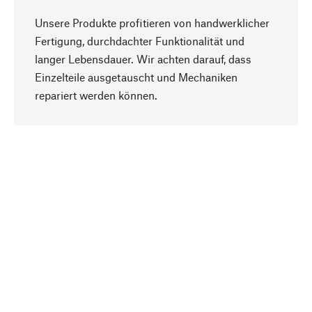
Unsere Produkte profitieren von handwerklicher
Fertigung, durchdachter Funktionalität und
langer Lebensdauer. Wir achten darauf, dass
Einzelteile ausgetauscht und Mechaniken
Nach oben
repariert werden können.
Bewusst
Nachhaltigkeit steht im Fokus unserer
Produktauswahl. Wir setzen auf natürliche
Inhaltsstoffe und Materialien, die gepflegt werden
können, sowie auf eine ressourcenschonende
und sozialverträgliche Produktion.