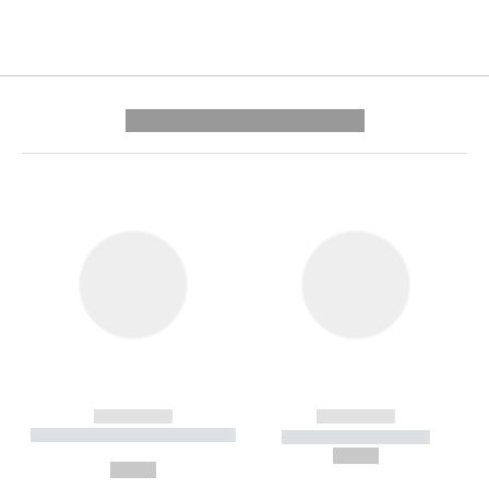
---------- --------------
------------
------------
----------- ----------- --------
----------- -----------
---
--,-- €
--,-- €