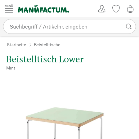
Zum Inhalt springen
Kundenkonto
Merkliste
CHF
Startseite
Beistelltische
Beistelltisch Lower
Mint