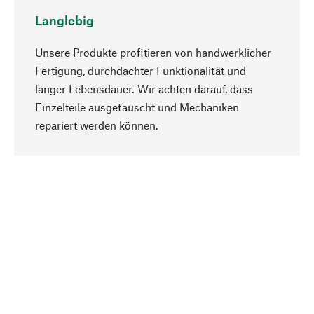
Langlebig
Unsere Produkte profitieren von handwerklicher
Fertigung, durchdachter Funktionalität und
langer Lebensdauer. Wir achten darauf, dass
Einzelteile ausgetauscht und Mechaniken
Nach oben
repariert werden können.
Bewusst
Nachhaltigkeit steht im Fokus unserer
Produktauswahl. Wir setzen auf natürliche
Inhaltsstoffe und Materialien, die gepflegt werden
können, sowie auf eine ressourcenschonende
und sozialverträgliche Produktion.