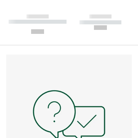
------------
------------
----------- ----------- --------
----------- -----------
---
--,-- €
--,-- €