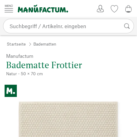
Zum Inhalt springen
Kundenkonto
Merkliste
CHF
Startseite
Badematten
Manufactum
Badematte Frottier
Natur - 50 × 70 cm