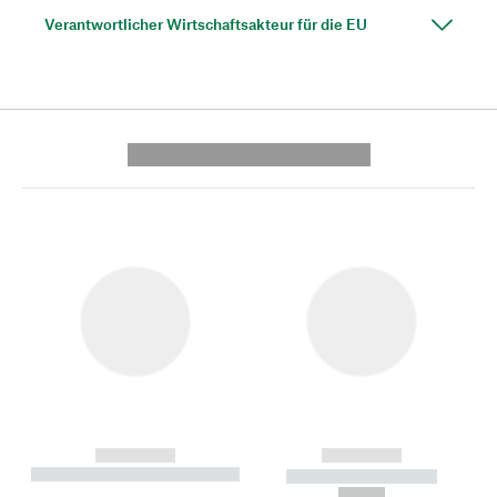
Verantwortlicher Wirtschaftsakteur für die EU
---------- --------------
------------
------------
----------- ----------- --------
----------- -----------
---
--,-- €