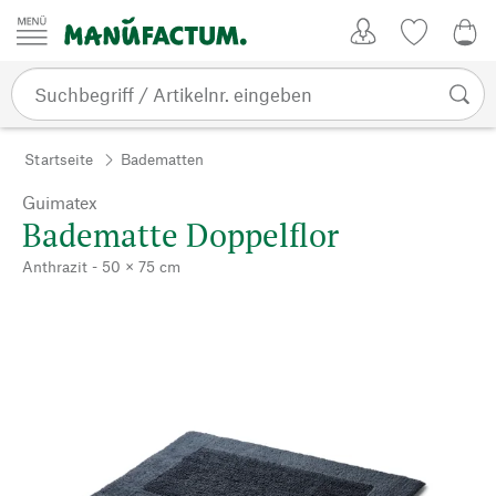
Zum Inhalt springen
Kundenkonto
Merkliste
CHF
Startseite
Badematten
Guimatex
Badematte Doppelflor
Anthrazit - 50 × 75 cm