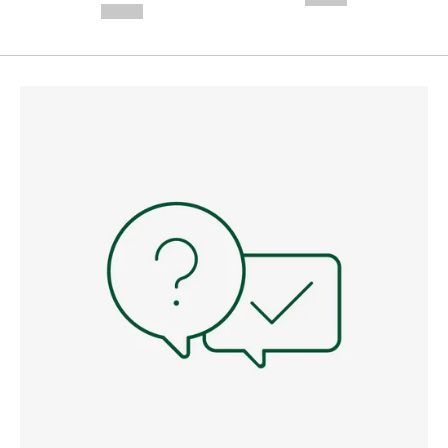
--,-- €