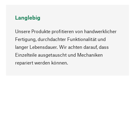
Langlebig
Unsere Produkte profitieren von handwerklicher
Fertigung, durchdachter Funktionalität und
langer Lebensdauer. Wir achten darauf, dass
Einzelteile ausgetauscht und Mechaniken
Nach oben
repariert werden können.
Bewusst
Nachhaltigkeit steht im Fokus unserer
Produktauswahl. Wir setzen auf natürliche
Inhaltsstoffe und Materialien, die gepflegt werden
können, sowie auf eine ressourcenschonende