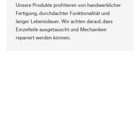
Unsere Produkte profitieren von handwerklicher
Fertigung, durchdachter Funktionalität und
langer Lebensdauer. Wir achten darauf, dass
Einzelteile ausgetauscht und Mechaniken
Nach oben
repariert werden können.
Bewusst
Nachhaltigkeit steht im Fokus unserer
Produktauswahl. Wir setzen auf natürliche
Inhaltsstoffe und Materialien, die gepflegt werden
können, sowie auf eine ressourcenschonende
und sozialverträgliche Produktion.