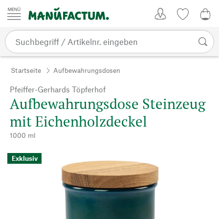
Zum Inhalt springen
Kundenkonto
Merkliste
CHF
Startseite
Aufbewahrungsdosen
Pfeiffer-Gerhards Töpferhof
Aufbewahrungsdose Steinzeug
mit Eichenholzdeckel
1000 ml
Exklusiv