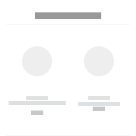
---------- --------------
------------
------------
----------- ----------- --------
----------- -----------
---
--,-- €
--,-- €