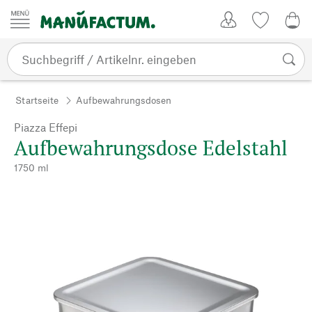
Zum Inhalt springen
Kundenkonto
Merkliste
CHF
Startseite
Aufbewahrungsdosen
Piazza Effepi
Aufbewahrungsdose Edelstahl
1750 ml