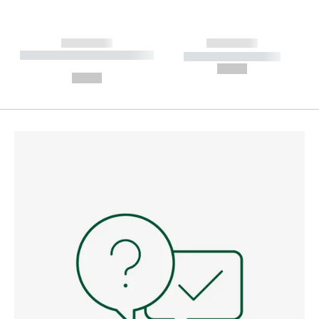
------------
------------
----------- ----------- --------
----------- -----------
---
--,-- €
--,-- €