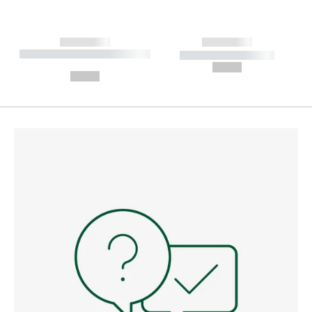
------------
------------
----------- ----------- --------
----------- -----------
---
--,-- €
--,-- €