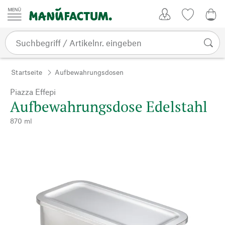
Zum Inhalt springen
Kundenkonto
Merkliste
CHF
Startseite
Aufbewahrungsdosen
Piazza Effepi
Aufbewahrungsdose Edelstahl
870 ml