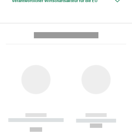
Verantwortlicher Wirtschaftsakteur für die EU
---------- --------------
------------
------------
----------- ----------- --------
----------- -----------
---
--,-- €
--,-- €