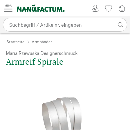
Zum Inhalt springen
Kundenkonto
Merkliste
CHF
Startseite
Armbänder
Maria Rzewuska Designerschmuck
Armreif Spirale