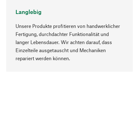
Langlebig
Unsere Produkte profitieren von handwerklicher
Fertigung, durchdachter Funktionalität und
langer Lebensdauer. Wir achten darauf, dass
Einzelteile ausgetauscht und Mechaniken
Nach oben
repariert werden können.
Bewusst
Nachhaltigkeit steht im Fokus unserer
Produktauswahl. Wir setzen auf natürliche
Inhaltsstoffe und Materialien, die gepflegt werden
können, sowie auf eine ressourcenschonende
und sozialverträgliche Produktion.