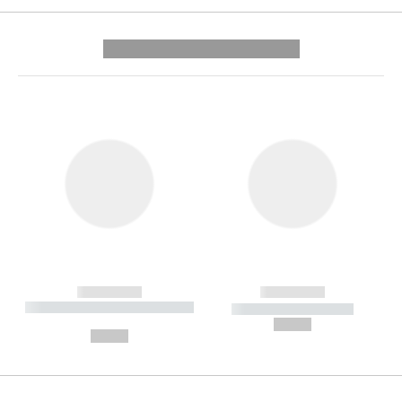
---------- --------------
------------
------------
----------- ----------- --------
----------- -----------
---
--,-- €
--,-- €