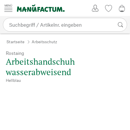
Zum Inhalt springen
Kundenkonto
Merkliste
CHF
Startseite
Arbeitsschutz
Rostaing
Arbeitshandschuh
wasserabweisend
Hellblau