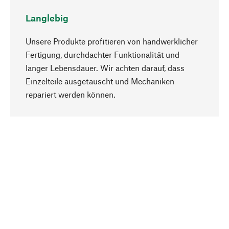
Langlebig
Unsere Produkte profitieren von handwerklicher
Fertigung, durchdachter Funktionalität und
langer Lebensdauer. Wir achten darauf, dass
Einzelteile ausgetauscht und Mechaniken
Nach oben
repariert werden können.
Bewusst
Nachhaltigkeit steht im Fokus unserer
Produktauswahl. Wir setzen auf natürliche
Inhaltsstoffe und Materialien, die gepflegt werden
können, sowie auf eine ressourcenschonende
und sozialverträgliche Produktion.