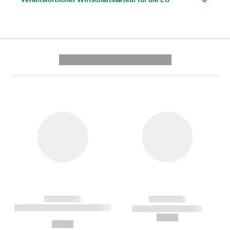
---------- --------------
------------
------------
----------- ----------- --------
----------- -----------
---
--,-- €
--,-- €