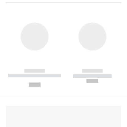
------------
------------
----------- ----------- --------
----------- -----------
---
--,-- €
--,-- €