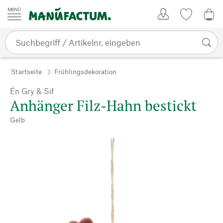
Zum Inhalt springen
Kundenkonto
Merkliste
CHF
Startseite
Frühlingsdekoration
Én Gry & Sif
Anhänger Filz-Hahn bestickt
Gelb