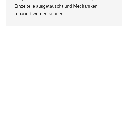
Einzelteile ausgetauscht und Mechaniken
Nach oben
repariert werden können.
Bewusst
Nachhaltigkeit steht im Fokus unserer
Produktauswahl. Wir setzen auf natürliche
Inhaltsstoffe und Materialien, die gepflegt werden
können, sowie auf eine ressourcenschonende
und sozialverträgliche Produktion.
Ausgewählt